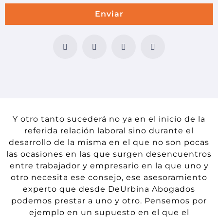
Enviar
F
T
G
I
a
w
o
n
c
i
o
s
e
t
g
t
b
t
l
a
o
e
e
g
o
r
-
r
k
p
a
l
m
u
s
Y otro tanto sucederá no ya en el inicio de la
referida relación laboral
sino durante el
desarrollo de la misma en el que no son pocas
las ocasiones en las que surgen desencuentros
entre trabajador y empresario en la que uno y
otro necesita ese
consejo
, ese asesoramiento
experto que desde DeUrbina Abogados
podemos prestar a uno y otro. Pensemos por
ejemplo
en un supuesto en el que el