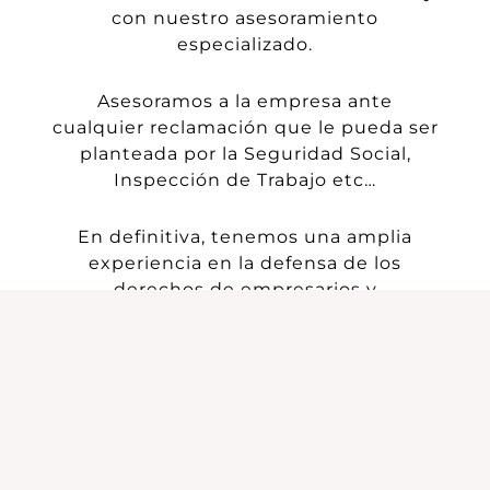
con
nuestro
asesoramiento
especializado.
Asesoramos a la empresa ante
cualquier reclamación que le pueda ser
planteada por la Seguridad Social,
Inspección de Trabajo etc…
En definitiva, tenemos
una amplia
experiencia
en la defensa de los
derechos de empresarios y
trabajadores, trabajadores y
empresarios
en la defensa de sus
respectivos derechos e intereses en el
ámbito propio de
del derecho del
trabajo y el procedimiento laboral.