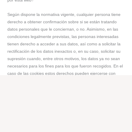
por esta web?
Según dispone la normativa vigente, cualquier persona tiene
derecho a obtener confirmación sobre si se están tratando
datos personales que le conciernan, o no. Asimismo, en las
condiciones legalmente previstas, las personas interesadas
tienen derecho a acceder a sus datos, así como a solicitar la
rectificación de los datos inexactos o, en su caso, solicitar su
supresión cuando, entre otros motivos, los datos ya no sean
necesarios para los fines para los que fueron recogidos. En el
caso de las cookies estos derechos pueden ejercerse con
sujeción a las limitaciones derivadas de la naturaleza de estos
ficheros.
En las condiciones previstas en el Reglamento General de
Protección de Datos, los interesados podrán solicitar la
limitación del tratamiento de sus datos o su portabilidad, en
cuyo caso únicamente los conservaremos para el ejercicio o la