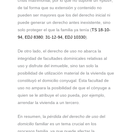
crisis matrimonial, por lo que no supone un «plus»,
de tal forma que su extensión y contenido no
pueden ser mayores que los del derecho inicial ni
puede generar un derecho antes inexistente, sino
solo proteger el que la familia ya tenía (
TS 18-10-
94, EDJ 8380
;
31-12-94, EDJ 10330
).
De otro lado, el derecho de uso no abarca la
integridad de facultades dominicales relativas al
uso y disfrute del inmueble, sino tan solo la
posibilidad de utilización material de la vivienda que
constituyó el domicilio conyugal. Esta facultad de
uso no ampara la posibilidad de que el cónyuge a
quien se le atribuye el uso pueda, por ejemplo,
arrendar la vivienda a un tercero.
En resumen, la
pérdida del derecho de uso
del
domicilio familiar
es un tema crucial en los
procesos familia, ya que puede afectar la