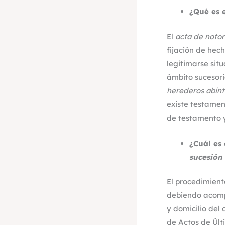
¿Qué es 
El
acta de noto
fijación de hec
legitimarse situ
ámbito sucesorio
herederos abint
existe testamen
de testamento y
¿Cuál es
sucesión
El procedimient
debiendo acompa
y domicilio del 
de Actos de Últ