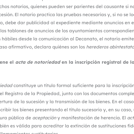
chos notorios, quienes pueden ser parientes del causante si no
cesión. El notario practica las pruebas necesarias y, si no se lo
o, debe dar publicidad al expediente mediante anuncios en el 
 los tablones de anuncios de los ayuntamientos correspondien
s hábiles desde la comunicación al Decanato, el notario emite 
caso afirmativo, declara quiénes son los
herederos abintestat
iene el
acta de notoriedad
en la inscripción registral de l
riedad
constituye un título formal suficiente para la inscripció
 el Registro de la Propiedad, junto con los documentos comp
rtura de la sucesión y la transmisión de los bienes. En el cas
cribir los bienes presentando el título sucesorio y, en su caso,
tura pública de
aceptación
y manifestación de herencia. El
ac
ién es válida para acreditar la extinción de sustituciones fi
 llamamientos sustitutorios