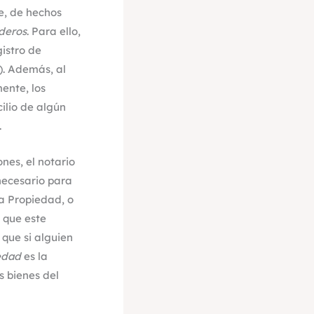
e, de hechos
deros
. Para ello,
istro de
). Además, al
ente, los
ilio de algún
.
nes, el notario
necesario para
la Propiedad, o
r que este
 que si alguien
edad
es la
 bienes del