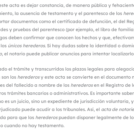
 este acta es dejar constancia, de manera pública y fehacient
miento, la ausencia de testamento y el parentesco de los
here
rtar documentos como el certificado de defunción, el del Reg
des y pruebas del parentesco (por ejemplo, el libro de familia
gos deben confirmar que conocen los hechos y que, efectivam
 los
únicos herederos
. Si hay dudas sobre la identidad o domic
o
, el notario puede publicar anuncios para intentar localizarlo
do el trámite y transcurridos los plazos legales para alegacio
 son los
herederos
y este acta se convierte en el documento 
enes del fallecido a nombre de los
herederos
en el Registro de 
tros trámites bancarios o administrativos. Es importante sabe
 es un juicio, sino un expediente de jurisdicción voluntaria, y
judicado puede acudir a los tribunales. Así, el
acta de notori
ada para que los
herederos
puedan disponer legalmente de los
ido cuando no hay testamento.