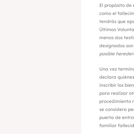
El propósito de
como el falleci
tendrás que apo
Últimas Volunta
menos dos testi
designados son
posible hereder
Una vez termina
declara quiénes
inscribir los bi
para realizar o
procedimiento no
se considera per
puerta de entr
familiar fallec