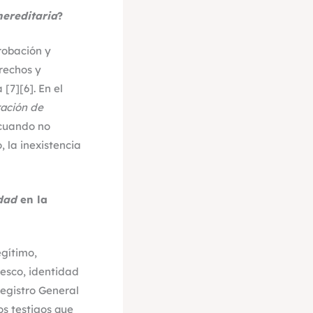
hereditaria
?
robación y
rechos y
[7][6]. En el
ración de
 cuando no
 la inexistencia
dad
en la
egítimo,
esco, identidad
Registro General
os testigos que