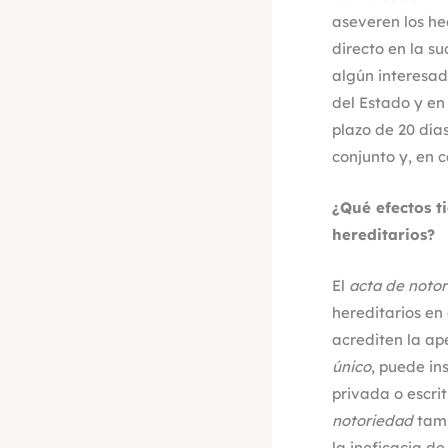
aseveren los he
directo en la su
algún interesad
del Estado y en
plazo de 20 día
conjunto y, en 
¿Qué efectos t
hereditarios?
El
acta de noto
hereditarios en
acrediten la ape
único
, puede ins
privada o escri
notoriedad
tamb
la ineficacia de