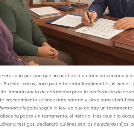
 eres una persona que ha perdido a un familiar cercano y d
. En estos casos, para poder heredar legalmente sus bienes, 
mite llamado «
acta de notoriedad
para la
declaración de here
ste procedimiento se hace ante notario y sirve para identifica
herederos legales
según la ley, ya que no hay un testamento q
fallece tu padre sin testamento, el notario, tras reunir la do
uchar a testigos, declarará quiénes son los
herederos
(hijos, c