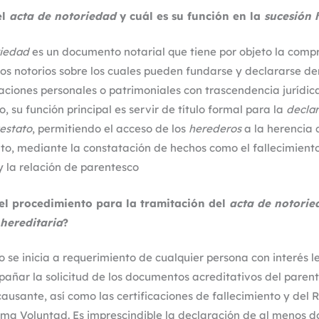
el
acta de notoriedad
y cuál es su función en la
sucesión 
riedad
es un documento notarial que tiene por objeto la comp
hos notorios sobre los cuales pueden fundarse y declararse de
aciones personales o patrimoniales con trascendencia jurídica 
, su función principal es servir de título formal para la
decla
estato
, permitiendo el acceso de los
herederos
a la herencia
to, mediante la constatación de hechos como el fallecimiento,
 la relación de parentesco
 el procedimiento para la tramitación del
acta de notorie
 hereditaria
?
o se inicia a requerimiento de cualquier persona con interés l
ñar la solicitud de los documentos acreditativos del parent
causante, así como las certificaciones de fallecimiento y del 
ima Voluntad. Es imprescindible la declaración de al menos d