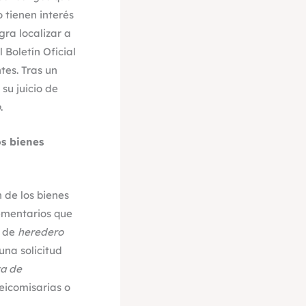
 tienen interés
gra localizar a
Boletín Oficial
tes. Tras un
su juicio de
o
.
os bienes
n de los bienes
lementarios que
o de
heredero
 una solicitud
ta de
deicomisarias o