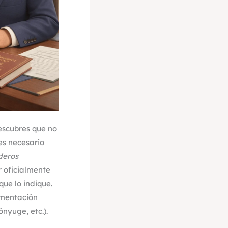
escubres que no
es necesario
deros
r oficialmente
ue lo indique.
cumentación
ónyuge, etc.).