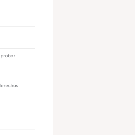
mprobar
 derechos