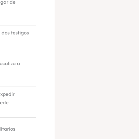
ugar de
 dos testigos
ocaliza a
expedir
cede
itarios