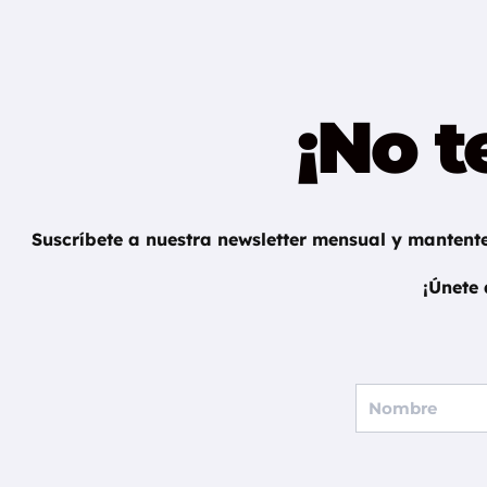
¡No t
Suscríbete a nuestra newsletter mensual y mantente
¡Únete
F
u
l
l