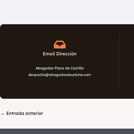
N
a
m
e
Email Dirección
Abogados Plaza de Castilla
despacho@abogadosdeurbina.com
←
Entrada anterior