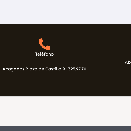
e
t
g
t
b
t
l
a
o
e
e
g
o
r
-
r
k
p
a
l
m
u
s
Teléfono
Ab
Abogados Plaza de Castilla 91.323.97.70