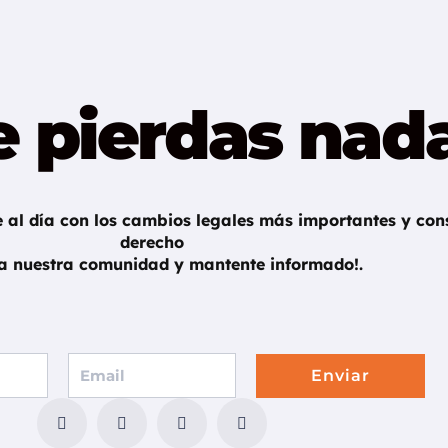
e pierdas nad
 al día con los cambios legales más importantes y cons
derecho
 a nuestra comunidad y mantente informado!.
Enviar
F
T
G
I
a
w
o
n
c
i
o
s