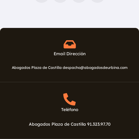
e
t
g
t
b
t
l
a
o
e
e
g
o
r
-
r
k
p
a
l
m
u
s
Email Dirección
Abogados Plaza de Castilla despacho@abogadosdeurbina.com
Teléfono
Abogados Plaza de Castilla 91.323.97.70