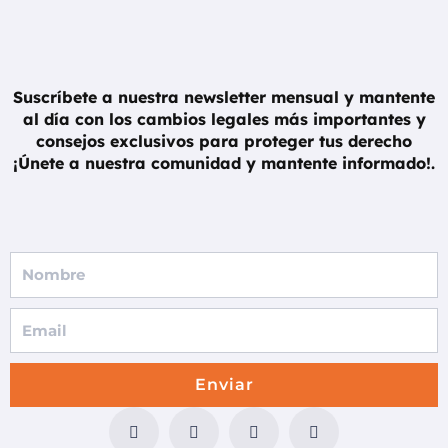
Suscríbete a nuestra newsletter mensual y mantente
al día con los cambios legales más importantes y
consejos exclusivos para proteger tus derecho
¡Únete a nuestra comunidad y mantente informado!.
F
u
l
l
N
Enviar
a
F
T
G
I
m
a
w
o
n
e
c
i
o
s