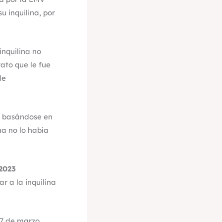
u inquilina, por
inquilina no
rato que le fue
de
n basándose en
na no lo había
 2023
r a la inquilina
17 de marzo.