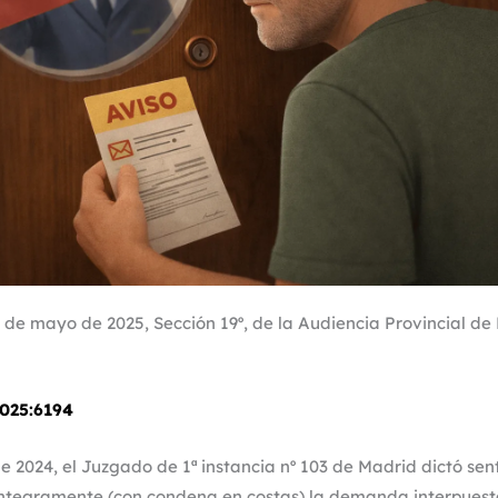
 de mayo de 2025, Sección 19º, de la Audiencia Provincial de 
025:6194
de 2024, el Juzgado de 1ª instancia nº 103 de Madrid dictó sen
ntegramente (con condena en costas) la demanda interpuest