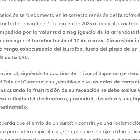
pelación se fundamenta en la correcta remisión del burofax 
l contrato -enviado el 1 de marzo de 2023 al domicilio contrac
impedida por la voluntad o negligencia de la arrendatari
 no recoger el burofax hasta el 17 de marzo. Circunstanci
na tenga conocimiento del burofax, fuera del plazo de un
10 de la LAU
.
ovincial, siguiendo la doctrina del Tribunal Supremo (senten
el Tribunal Constitucional, establece que
los actos de comuni
os cuando la frustración de su recepción se debe exclusi
a o tácita del destinatario, pasividad, desinterés, neglig
destinatario
.
cuerda que el envío de un burofax constituye una reclamación
nte para interrumpir plazos, siempre que se dirija al domicilio
ción posterior de cambio de domicilio, conforme a la jurispru