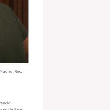
Madrid, Rec.
tencia
a por la EMV