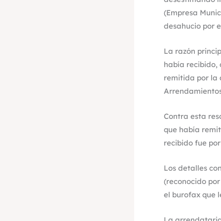
(Empresa Munici
desahucio por ex
La razón princip
había recibido, 
remitida por la
Arrendamientos
Contra esta res
que había remiti
recibido fue por
Los detalles co
(reconocido por
el burofax que 
La arrendataria