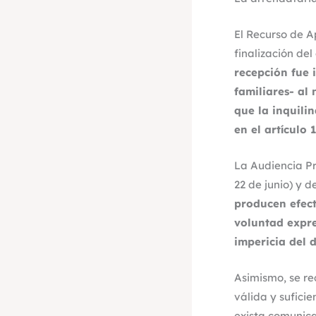
El Recurso de A
finalización de
recepción fue 
familiares- al
que la inquili
en el artículo 
La Audiencia Pr
22 de junio) y d
producen efect
voluntad expres
impericia del 
Asimismo, se re
válida y suficie
exista comunica