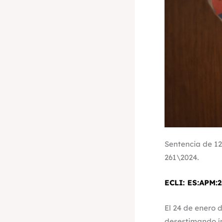
Sentencia de 12
261\2024.
ECLI:
ES:APM:2
El 24 de enero 
desestimando í