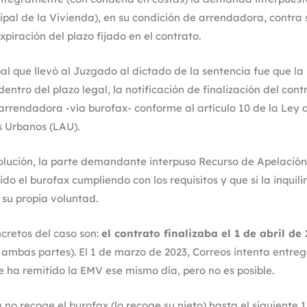
pal de la Vivienda), en su condición de arrendadora, contra s
piración del plazo fijado en el contrato.
al que llevó al Juzgado al dictado de la sentencia fue que la 
dentro del plazo legal, la notificación de finalización del cont
 arrendadora -vía burofax- conforme al artículo 10 de la Ley 
 Urbanos (LAU).
olución, la parte demandante interpuso Recurso de Apelació
do el burofax cumpliendo con los requisitos y que si la inquili
 su propia voluntad.
ncretos del caso son:
el contrato finalizaba el 1 de abril de
 ambas partes). El 1 de marzo de 2023, Correos intenta entrega
le ha remitido la EMV ese mismo día, pero no es posible.
 no recoge el burofax (lo recoge su nieto) hasta el siguiente 