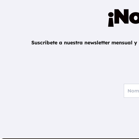
¡No
Suscríbete a nuestra newsletter mensual y
F
u
l
l
N
a
m