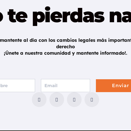
 te pierdas n
 mantente al día con los cambios legales más important
derecho
¡Únete a nuestra comunidad y mantente informado!.
Enviar
F
T
G
I
a
w
o
n
c
i
o
s
e
t
g
t
b
t
l
a
o
e
e
g
o
r
-
r
k
p
a