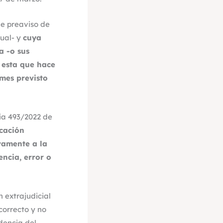
de preaviso de
tual- y
cuya
a -o sus
a esta que hace
 mes previsto
cia 493/2022 de
cación
vamente a la
encia, error o
 extrajudicial
 correcto y no
dencia del